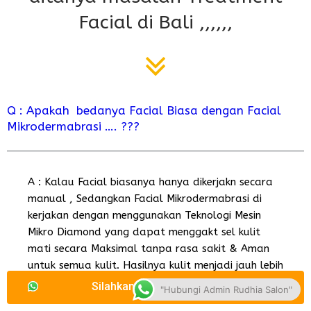
Facial di Bali ,,,,,,
Q : Apakah bedanya Facial Biasa dengan Facial
Mikrodermabrasi …. ???
A : Kalau Facial biasanya hanya dikerjakn secara
manual , Sedangkan Facial Mikrodermabrasi di
kerjakan dengan menggunakan Teknologi Mesin
Mikro Diamond yang dapat menggakt sel kulit
mati secara Maksimal tanpa rasa sakit & Aman
untuk semua kulit. Hasilnya kulit menjadi jauh lebih
bersiah & mempercepat terjadinya proses
Silahkan Kirim Pesan disini !
"Hubungi Admin Rudhia Salon"
Regenerasi sel kulit baru yang lebih Sehat .. !!!