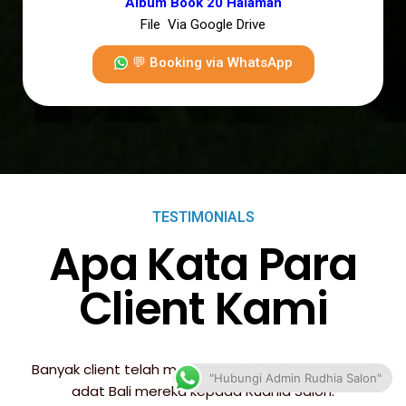
Album Book 20 Halaman
File Via Google Drive
💬 Booking via WhatsApp
TESTIMONIALS
Apa Kata Para
Client Kami
Banyak client telah mempercayakan foto personal
"Hubungi Admin Rudhia Salon"
adat Bali mereka kepada Rudhia Salon.